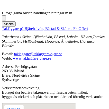
Bifoga gärna bilder, handlingar, ritningar m.m.
Skicka
Takläggare på Bjärehalvön, Båstad & Skåne - Fri Offert
Takarbeten i Skåne, Bjärehalvön, Båstad, Laholm, Hålarp,Torekov,
Skummeslöv, Mellbystrand, Höganäs, Ängelholm, Hjärnarp,
Förslöv
E-mail:
taklaggare@taklaggare-bjare.se
Webb:
www.taklaggare-bjare.se
Adress: Pershögsgatan
269 35 Båstad
Bjäre, Nordvästra Skåne
Sydsverige
Verksamhetsbeskrivning:
Bolaget ska bedriva takrenovering, fasadarbeten, måleri,
byggnadssnickeri och plåtarbeten och därmed förenlig verksamhet.