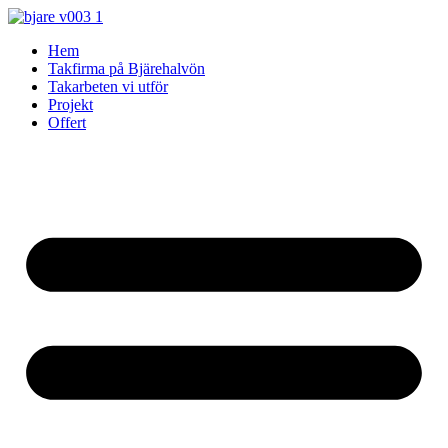
Skip
to
Hem
content
Takfirma på Bjärehalvön
Takarbeten vi utför
Projekt
Offert