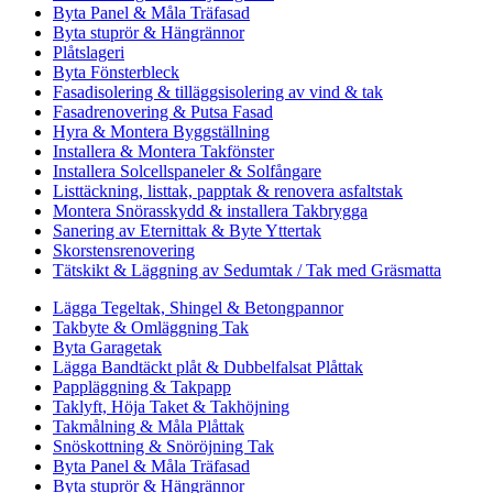
Byta Panel & Måla Träfasad
Byta stuprör & Hängrännor
Plåtslageri
Byta Fönsterbleck
Fasadisolering & tilläggsisolering av vind & tak
Fasadrenovering & Putsa Fasad
Hyra & Montera Byggställning
Installera & Montera Takfönster
Installera Solcellspaneler & Solfångare
Listtäckning, listtak, papptak & renovera asfaltstak
Montera Snörasskydd & installera Takbrygga
Sanering av Eternittak & Byte Yttertak
Skorstensrenovering
Tätskikt & Läggning av Sedumtak / Tak med Gräsmatta
Lägga Tegeltak, Shingel & Betongpannor
Takbyte & Omläggning Tak
Byta Garagetak
Lägga Bandtäckt plåt & Dubbelfalsat Plåttak
Pappläggning & Takpapp
Taklyft, Höja Taket & Takhöjning
Takmålning & Måla Plåttak
Snöskottning & Snöröjning Tak
Byta Panel & Måla Träfasad
Byta stuprör & Hängrännor