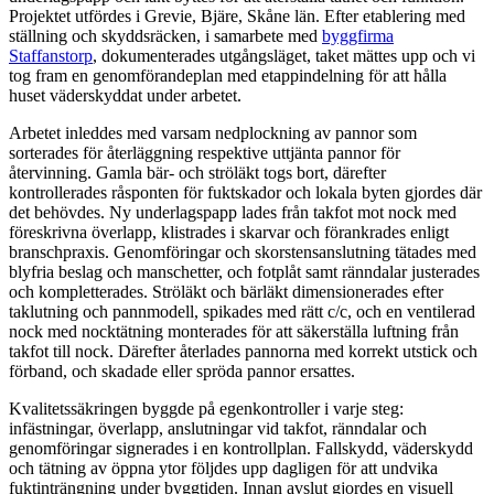
Projektet utfördes i Grevie, Bjäre, Skåne län. Efter etablering med
ställning och skyddsräcken, i samarbete med
byggfirma
Staffanstorp
, dokumenterades utgångsläget, taket mättes upp och vi
tog fram en genomförandeplan med etappindelning för att hålla
huset väderskyddat under arbetet.
Arbetet inleddes med varsam nedplockning av pannor som
sorterades för återläggning respektive uttjänta pannor för
återvinning. Gamla bär- och ströläkt togs bort, därefter
kontrollerades råsponten för fuktskador och lokala byten gjordes där
det behövdes. Ny underlagspapp lades från takfot mot nock med
föreskrivna överlapp, klistrades i skarvar och förankrades enligt
branschpraxis. Genomföringar och skorstensanslutning tätades med
blyfria beslag och manschetter, och fotplåt samt ränndalar justerades
och kompletterades. Ströläkt och bärläkt dimensionerades efter
taklutning och pannmodell, spikades med rätt c/c, och en ventilerad
nock med nocktätning monterades för att säkerställa luftning från
takfot till nock. Därefter återlades pannorna med korrekt utstick och
förband, och skadade eller spröda pannor ersattes.
Kvalitetssäkringen byggde på egenkontroller i varje steg:
infästningar, överlapp, anslutningar vid takfot, ränndalar och
genomföringar signerades i en kontrollplan. Fallskydd, väderskydd
och tätning av öppna ytor följdes upp dagligen för att undvika
fuktinträngning under byggtiden. Innan avslut gjordes en visuell