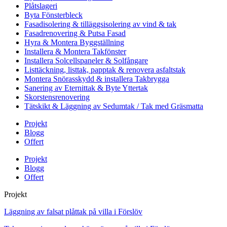
Plåtslageri
Byta Fönsterbleck
Fasadisolering & tilläggsisolering av vind & tak
Fasadrenovering & Putsa Fasad
Hyra & Montera Byggställning
Installera & Montera Takfönster
Installera Solcellspaneler & Solfångare
Listtäckning, listtak, papptak & renovera asfaltstak
Montera Snörasskydd & installera Takbrygga
Sanering av Eternittak & Byte Yttertak
Skorstensrenovering
Tätskikt & Läggning av Sedumtak / Tak med Gräsmatta
Projekt
Blogg
Offert
Projekt
Blogg
Offert
Projekt
Läggning av falsat plåttak på villa i Förslöv