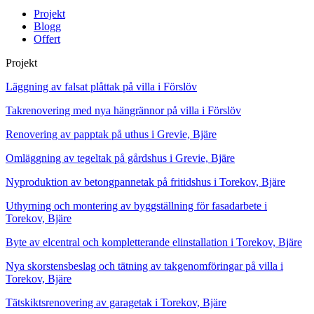
Projekt
Blogg
Offert
Projekt
Läggning av falsat plåttak på villa i Förslöv
Takrenovering med nya hängrännor på villa i Förslöv
Renovering av papptak på uthus i Grevie, Bjäre
Omläggning av tegeltak på gårdshus i Grevie, Bjäre
Nyproduktion av betongpannetak på fritidshus i Torekov, Bjäre
Uthyrning och montering av byggställning för fasadarbete i
Torekov, Bjäre
Byte av elcentral och kompletterande elinstallation i Torekov, Bjäre
Nya skorstensbeslag och tätning av takgenomföringar på villa i
Torekov, Bjäre
Tätskiktsrenovering av garagetak i Torekov, Bjäre