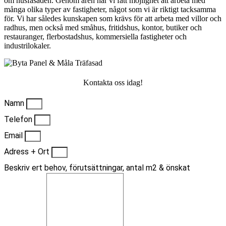
om husfasaden. Genom åren har vi fått möjlighet att arbeta med
många olika typer av fastigheter, något som vi är riktigt tacksamma
för. Vi har således kunskapen som krävs för att arbeta med villor och
radhus, men också med småhus, fritidshus, kontor, butiker och
restauranger, flerbostadshus, kommersiella fastigheter och
industrilokaler.
Kontakta oss idag!
Namn
Telefon
Email
Adress + Ort
Beskriv ert behov, förutsättningar, antal m2 & önskat