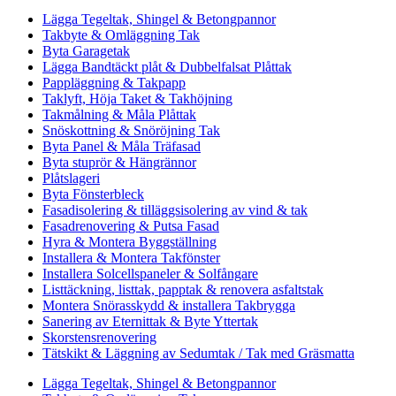
Lägga Tegeltak, Shingel & Betongpannor
Takbyte & Omläggning Tak
Byta Garagetak
Lägga Bandtäckt plåt & Dubbelfalsat Plåttak
Pappläggning & Takpapp
Taklyft, Höja Taket & Takhöjning
Takmålning & Måla Plåttak
Snöskottning & Snöröjning Tak
Byta Panel & Måla Träfasad
Byta stuprör & Hängrännor
Plåtslageri
Byta Fönsterbleck
Fasadisolering & tilläggsisolering av vind & tak
Fasadrenovering & Putsa Fasad
Hyra & Montera Byggställning
Installera & Montera Takfönster
Installera Solcellspaneler & Solfångare
Listtäckning, listtak, papptak & renovera asfaltstak
Montera Snörasskydd & installera Takbrygga
Sanering av Eternittak & Byte Yttertak
Skorstensrenovering
Tätskikt & Läggning av Sedumtak / Tak med Gräsmatta
Lägga Tegeltak, Shingel & Betongpannor