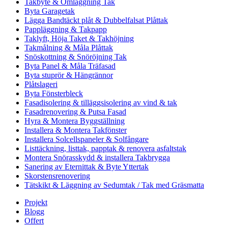
Takbyte & Omläggning Tak
Byta Garagetak
Lägga Bandtäckt plåt & Dubbelfalsat Plåttak
Pappläggning & Takpapp
Taklyft, Höja Taket & Takhöjning
Takmålning & Måla Plåttak
Snöskottning & Snöröjning Tak
Byta Panel & Måla Träfasad
Byta stuprör & Hängrännor
Plåtslageri
Byta Fönsterbleck
Fasadisolering & tilläggsisolering av vind & tak
Fasadrenovering & Putsa Fasad
Hyra & Montera Byggställning
Installera & Montera Takfönster
Installera Solcellspaneler & Solfångare
Listtäckning, listtak, papptak & renovera asfaltstak
Montera Snörasskydd & installera Takbrygga
Sanering av Eternittak & Byte Yttertak
Skorstensrenovering
Tätskikt & Läggning av Sedumtak / Tak med Gräsmatta
Projekt
Blogg
Offert