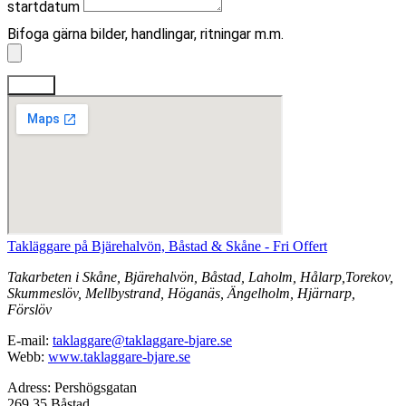
startdatum
Bifoga gärna bilder, handlingar, ritningar m.m.
Skicka
Takläggare på Bjärehalvön, Båstad & Skåne - Fri Offert
Takarbeten i Skåne, Bjärehalvön, Båstad, Laholm, Hålarp,Torekov,
Skummeslöv, Mellbystrand, Höganäs, Ängelholm, Hjärnarp,
Förslöv
E-mail:
taklaggare@taklaggare-bjare.se
Webb:
www.taklaggare-bjare.se
Adress: Pershögsgatan
269 35 Båstad