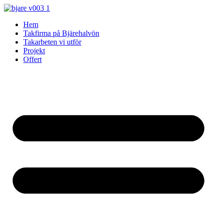
Skip
to
Hem
content
Takfirma på Bjärehalvön
Takarbeten vi utför
Projekt
Offert