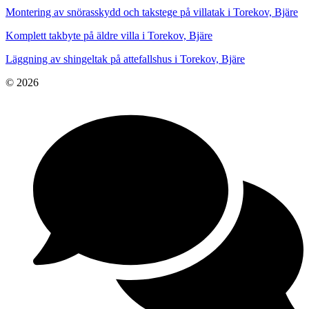
Montering av snörasskydd och takstege på villatak i Torekov, Bjäre
Komplett takbyte på äldre villa i Torekov, Bjäre
Läggning av shingeltak på attefallshus i Torekov, Bjäre
© 2026