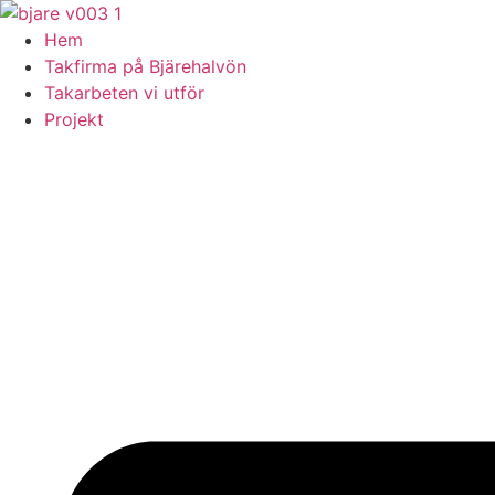
Skip
to
Hem
content
Takfirma på Bjärehalvön
Takarbeten vi utför
Projekt