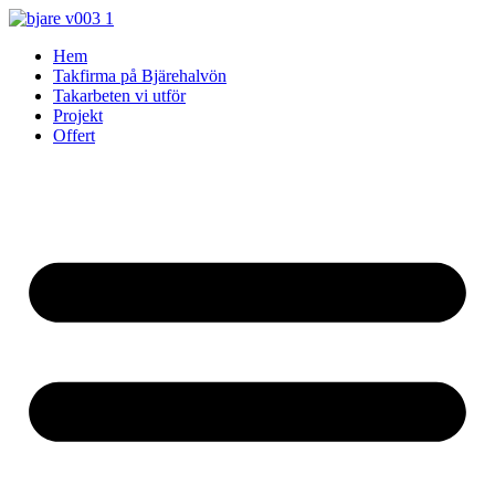
Skip
to
Hem
content
Takfirma på Bjärehalvön
Takarbeten vi utför
Projekt
Offert