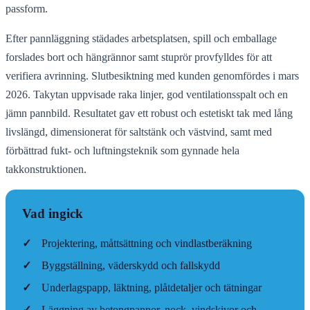
passform.
Efter pannläggning städades arbetsplatsen, spill och emballage
forslades bort och hängrännor samt stuprör provfylldes för att
verifiera avrinning. Slutbesiktning med kunden genomfördes i mars
2026. Takytan uppvisade raka linjer, god ventilationsspalt och en
jämn pannbild. Resultatet gav ett robust och estetiskt tak med lång
livslängd, dimensionerat för saltstänk och västvind, samt med
förbättrad fukt- och luftningsteknik som gynnade hela
takkonstruktionen.
Vad ingick
✓
Projektering, måttsättning och vindlastberäkning
✓
Byggställning, väderskydd och fallskydd
✓
Underlagspapp, läktning, plåtdetaljer och tätningar
✓
Läggning av betongpannor, nock, vindskivor och