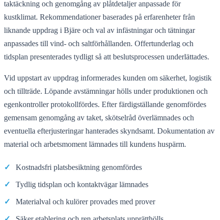
taktäckning och genomgång av plåtdetaljer anpassade för
kustklimat. Rekommendationer baserades på erfarenheter från
liknande uppdrag i Bjäre och val av infästningar och tätningar
anpassades till vind- och saltförhållanden. Offertunderlag och
tidsplan presenterades tydligt så att beslutsprocessen underlättades.
Vid uppstart av uppdrag informerades kunden om säkerhet, logistik
och tillträde. Löpande avstämningar hölls under produktionen och
egenkontroller protokollfördes. Efter färdigställande genomfördes
gemensam genomgång av taket, skötselråd överlämnades och
eventuella efterjusteringar hanterades skyndsamt. Dokumentation av
material och arbetsmoment lämnades till kundens huspärm.
✓
Kostnadsfri platsbesiktning genomfördes
✓
Tydlig tidsplan och kontaktvägar lämnades
✓
Materialval och kulörer provades med prover
✓
Säker etablering och ren arbetsplats upprätthölls