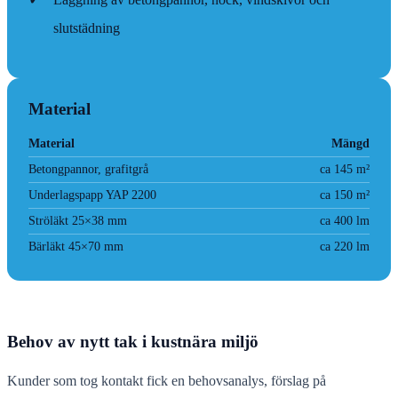
slutstädning
Material
Material
Mängd
Betongpannor, grafitgrå
ca 145 m²
Underlagspapp YAP 2200
ca 150 m²
Ströläkt 25×38 mm
ca 400 lm
Bärläkt 45×70 mm
ca 220 lm
Behov av nytt tak i kustnära miljö
Kunder som tog kontakt fick en behovsanalys, förslag på