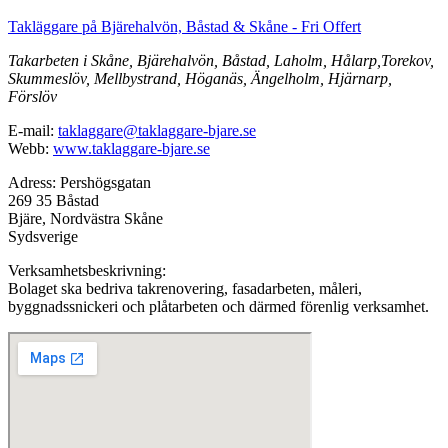
Takläggare på Bjärehalvön, Båstad & Skåne - Fri Offert
Takarbeten i Skåne, Bjärehalvön, Båstad, Laholm, Hålarp,Torekov,
Skummeslöv, Mellbystrand, Höganäs, Ängelholm, Hjärnarp,
Förslöv
E-mail:
taklaggare@taklaggare-bjare.se
Webb:
www.taklaggare-bjare.se
Adress: Pershögsgatan
269 35 Båstad
Bjäre, Nordvästra Skåne
Sydsverige
Verksamhetsbeskrivning:
Bolaget ska bedriva takrenovering, fasadarbeten, måleri,
byggnadssnickeri och plåtarbeten och därmed förenlig verksamhet.