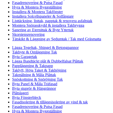
Fasadrenovering & Putsa Fasad
Hyra & Montera Byggställning
Installera & Montera Takfönster
Installera Solcellspaneler & Solfångare
Listtäckning, listtak, papptak & renovera asfaltstak
Montera Snörasskydd & installera Takbrygga
Sanering av Eternittak & Byte Yttertak
Skorstensrenovering
Tätskikt & Läggning av Sedumtak / Tak med Gräsmatta
Lägga Tegeltak, Shingel & Betongpannor
Takbyte & Omläggning Tak
Byta Garagetak
Lägga Bandtäckt plåt & Dubbelfalsat Plåttak
Pappläggning & Takpapp
Taklyft, Höja Taket & Takhöjning
Takmålning & Måla Plåttak
Snöskottning & Snöröjning Tak
Byta Panel & Måla Träfasad
Byta stuprör & Hängrännor
Plåtslageri
Byta Fönsterbleck
Fasadisolering & tilläggsisolering av vind & tak
Fasadrenovering & Putsa Fasad
Hyra & Montera Byggställning