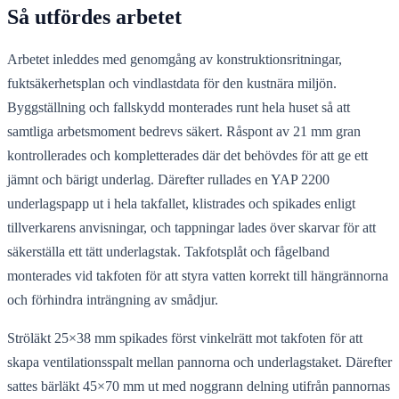
Så utfördes arbetet
Arbetet inleddes med genomgång av konstruktionsritningar,
fuktsäkerhetsplan och vindlastdata för den kustnära miljön.
Byggställning och fallskydd monterades runt hela huset så att
samtliga arbetsmoment bedrevs säkert. Råspont av 21 mm gran
kontrollerades och kompletterades där det behövdes för att ge ett
jämnt och bärigt underlag. Därefter rullades en YAP 2200
underlagspapp ut i hela takfallet, klistrades och spikades enligt
tillverkarens anvisningar, och tappningar lades över skarvar för att
säkerställa ett tätt underlagstak. Takfotsplåt och fågelband
monterades vid takfoten för att styra vatten korrekt till hängrännorna
och förhindra inträngning av smådjur.
Ströläkt 25×38 mm spikades först vinkelrätt mot takfoten för att
skapa ventilationsspalt mellan pannorna och underlagstaket. Därefter
sattes bärläkt 45×70 mm ut med noggrann delning utifrån pannornas