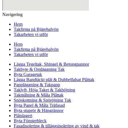
Navigering
Hem
Takfirma på Bjärehalvön
Takarbeten vi utför
Hem
Takfirma på Bjärehalvön
Takarbeten vi utför
Lägga Tegeltak, Shingel & Betongpannor
Takbyte & Omläggning Tak
Byta Garagetak
Lägga Bandtäckt plåt & Dubbelfalsat Plåttak
Pappläggning & Takpapp
Taklyft, Höja Taket & Takhöjning
Takmålning & Måla Plåttak
Snöskottning & Snöröjning Tak
Byta Panel & Måla Träfasad
Byta stuprör & Hängrännor
Plåtslageri
Byta Fönsterbleck
Fasadisolering & tilläggsisolering av vind & tak