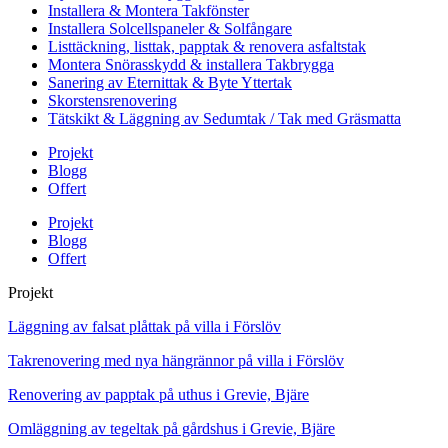
Installera & Montera Takfönster
Installera Solcellspaneler & Solfångare
Listtäckning, listtak, papptak & renovera asfaltstak
Montera Snörasskydd & installera Takbrygga
Sanering av Eternittak & Byte Yttertak
Skorstensrenovering
Tätskikt & Läggning av Sedumtak / Tak med Gräsmatta
Projekt
Blogg
Offert
Projekt
Blogg
Offert
Projekt
Läggning av falsat plåttak på villa i Förslöv
Takrenovering med nya hängrännor på villa i Förslöv
Renovering av papptak på uthus i Grevie, Bjäre
Omläggning av tegeltak på gårdshus i Grevie, Bjäre