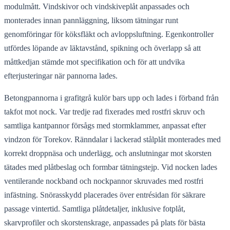
modulmått. Vindskivor och vindskiveplåt anpassades och
monterades innan pannläggning, liksom tätningar runt
genomföringar för köksfläkt och avloppsluftning. Egenkontroller
utfördes löpande av läktavstånd, spikning och överlapp så att
måttkedjan stämde mot specifikation och för att undvika
efterjusteringar när pannorna lades.
Betongpannorna i grafitgrå kulör bars upp och lades i förband från
takfot mot nock. Var tredje rad fixerades med rostfri skruv och
samtliga kantpannor försågs med stormklammer, anpassat efter
vindzon för Torekov. Ränndalar i lackerad stålplåt monterades med
korrekt droppnäsa och underlägg, och anslutningar mot skorsten
tätades med plåtbeslag och formbar tätningstejp. Vid nocken lades
ventilerande nockband och nockpannor skruvades med rostfri
infästning. Snörasskydd placerades över entrésidan för säkrare
passage vintertid. Samtliga plåtdetaljer, inklusive fotplåt,
skarvprofiler och skorstenskrage, anpassades på plats för bästa