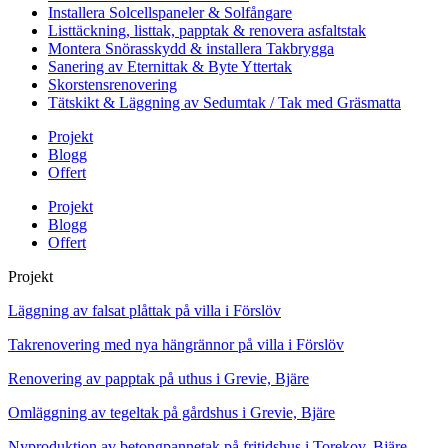
Installera Solcellspaneler & Solfångare
Listtäckning, listtak, papptak & renovera asfaltstak
Montera Snörasskydd & installera Takbrygga
Sanering av Eternittak & Byte Yttertak
Skorstensrenovering
Tätskikt & Läggning av Sedumtak / Tak med Gräsmatta
Projekt
Blogg
Offert
Projekt
Blogg
Offert
Projekt
Läggning av falsat plåttak på villa i Förslöv
Takrenovering med nya hängrännor på villa i Förslöv
Renovering av papptak på uthus i Grevie, Bjäre
Omläggning av tegeltak på gårdshus i Grevie, Bjäre
Nyproduktion av betongpannetak på fritidshus i Torekov, Bjäre