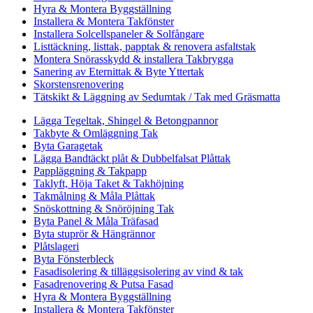
Hyra & Montera Byggställning
Installera & Montera Takfönster
Installera Solcellspaneler & Solfångare
Listtäckning, listtak, papptak & renovera asfaltstak
Montera Snörasskydd & installera Takbrygga
Sanering av Eternittak & Byte Yttertak
Skorstensrenovering
Tätskikt & Läggning av Sedumtak / Tak med Gräsmatta
Lägga Tegeltak, Shingel & Betongpannor
Takbyte & Omläggning Tak
Byta Garagetak
Lägga Bandtäckt plåt & Dubbelfalsat Plåttak
Pappläggning & Takpapp
Taklyft, Höja Taket & Takhöjning
Takmålning & Måla Plåttak
Snöskottning & Snöröjning Tak
Byta Panel & Måla Träfasad
Byta stuprör & Hängrännor
Plåtslageri
Byta Fönsterbleck
Fasadisolering & tilläggsisolering av vind & tak
Fasadrenovering & Putsa Fasad
Hyra & Montera Byggställning
Installera & Montera Takfönster