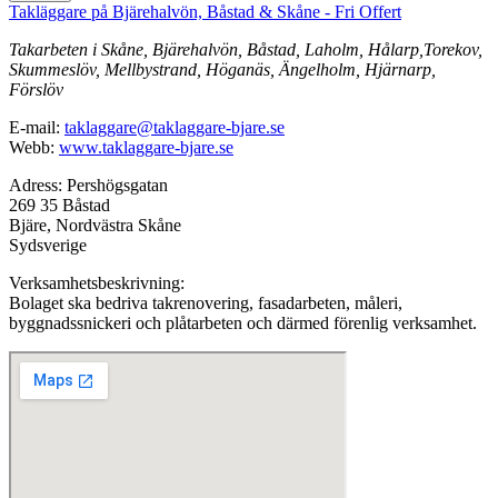
Takläggare på Bjärehalvön, Båstad & Skåne - Fri Offert
Takarbeten i Skåne, Bjärehalvön, Båstad, Laholm, Hålarp,Torekov,
Skummeslöv, Mellbystrand, Höganäs, Ängelholm, Hjärnarp,
Förslöv
E-mail:
taklaggare@taklaggare-bjare.se
Webb:
www.taklaggare-bjare.se
Adress: Pershögsgatan
269 35 Båstad
Bjäre, Nordvästra Skåne
Sydsverige
Verksamhetsbeskrivning:
Bolaget ska bedriva takrenovering, fasadarbeten, måleri,
byggnadssnickeri och plåtarbeten och därmed förenlig verksamhet.