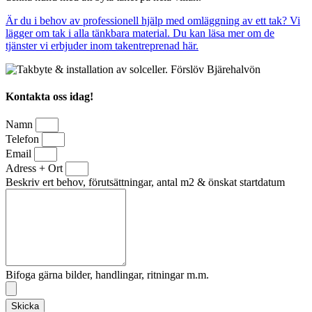
Är du i behov av professionell hjälp med omläggning av ett tak? Vi
lägger om tak i alla tänkbara material. Du kan läsa mer om de
tjänster vi erbjuder inom takentreprenad här.
Kontakta oss idag!
Namn
Telefon
Email
Adress + Ort
Beskriv ert behov, förutsättningar, antal m2 & önskat startdatum
Bifoga gärna bilder, handlingar, ritningar m.m.
Skicka