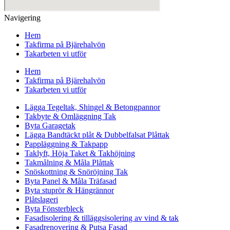
Navigering
Hem
Takfirma på Bjärehalvön
Takarbeten vi utför
Hem
Takfirma på Bjärehalvön
Takarbeten vi utför
Lägga Tegeltak, Shingel & Betongpannor
Takbyte & Omläggning Tak
Byta Garagetak
Lägga Bandtäckt plåt & Dubbelfalsat Plåttak
Pappläggning & Takpapp
Taklyft, Höja Taket & Takhöjning
Takmålning & Måla Plåttak
Snöskottning & Snöröjning Tak
Byta Panel & Måla Träfasad
Byta stuprör & Hängrännor
Plåtslageri
Byta Fönsterbleck
Fasadisolering & tilläggsisolering av vind & tak
Fasadrenovering & Putsa Fasad