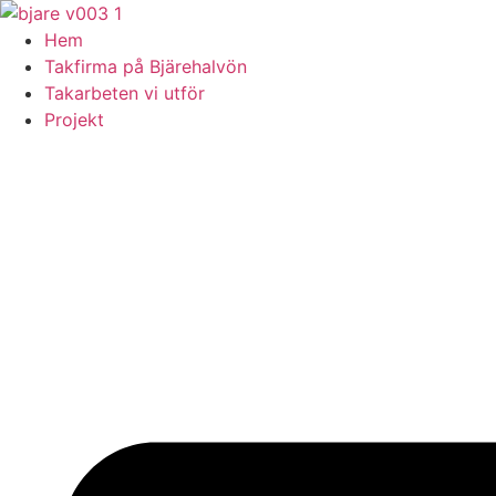
Skip
to
Hem
content
Takfirma på Bjärehalvön
Takarbeten vi utför
Projekt