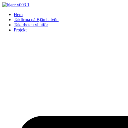
Skip
to
Hem
content
Takfirma på Bjärehalvön
Takarbeten vi utför
Projekt