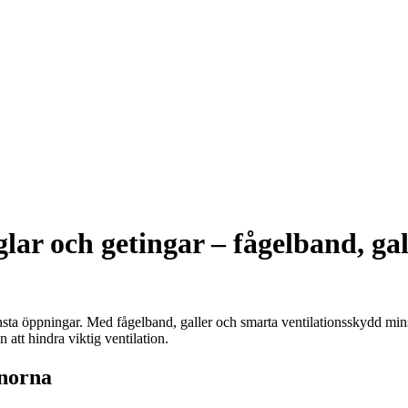
lar och getingar – fågelband, ga
minsta öppningar. Med fågelband, galler och smarta ventilationsskydd min
att hindra viktig ventilation.
nnorna