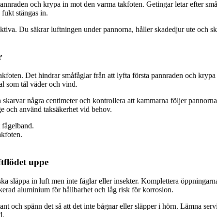
a pannraden och krypa in mot den varma takfoten. Getingar letar efter små
 fukt stängas in.
ktiva. Du säkrar luftningen under pannorna, håller skadedjur ute och sky
r
kfoten. Det hindrar småfåglar från att lyfta första pannraden och kryp
al som tål väder och vind.
a skarvar några centimeter och kontrollera att kammarna följer pannorn
tege och använd taksäkerhet vid behov.
t fågelband.
akfoten.
ftflödet uppe
ska släppa in luft men inte fåglar eller insekter. Komplettera öppningarn
ckerad aluminium för hållbarhet och låg risk för korrosion.
plant och spänn det så att det inte bågnar eller släpper i hörn. Lämna se
d.