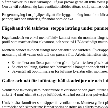
Våren väcker liv i hela takmiljön. Fåglar provar gärna att lyfta först
Om de väl etablerar sig kan ventilationsflödet störas, skräp samlas och
En genomgång i maj hjälper dig att förebygga intrång innan bon blir a
pannor, läkt och underlag får andas som de ska.
Fågelband vid takfoten: stoppa intrång under panno
Fågelbandet är en enkel men effektiv kamlist som du monterar längs ta
profil som matchar dina takpannor, och satsa på UV-beständigt materi
Montera bandet rakt och stadigt mot bärläkten vid takfoten. Överlapp
montering så att vatten och luft kan passera fritt. Arbeta från säker s
Kontrollera om första pannraden går att lyfta – tecken på sakna
Se efter spillning, fjädrar och bomaterial i hängrännor och vid t
Säkerställ att öppningsarean för luftning kvarstår efter montage.
Galler och nät för luftintag: håll skadedjur ute och lu
Ventilerade takfotssystem, perforerade takfotsbrädor och gavelluftare 
cirka 2–4 mm) utan att strypa luftflödet. Använd rostfri eller pulverla
Undvik täta skumlister som täpper till ventilationen. Montera gallret 
att trädelar och skarvar inte lämnar springor större än gallrets maskvid