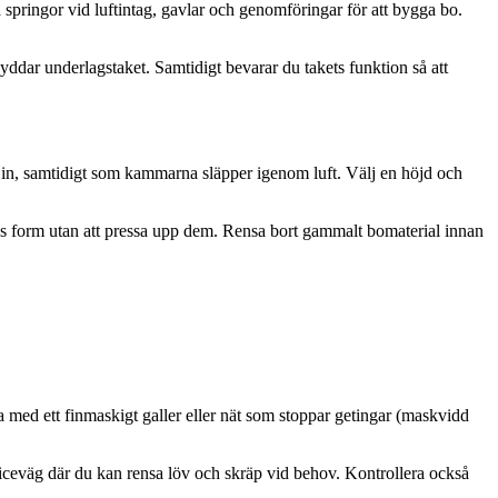
 springor vid luftintag, gavlar och genomföringar för att bygga bo.
ddar underlagstaket. Samtidigt bevarar du takets funktion så att
a in, samtidigt som kammarna släpper igenom luft. Välj en höjd och
as form utan att pressa upp dem. Rensa bort gammalt bomaterial innan
a med ett finmaskigt galler eller nät som stoppar getingar (maskvidd
rviceväg där du kan rensa löv och skräp vid behov. Kontrollera också