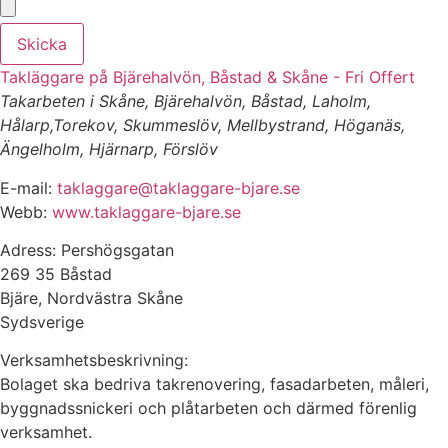
Skicka
Takläggare på Bjärehalvön, Båstad & Skåne - Fri Offert
Takarbeten i Skåne, Bjärehalvön, Båstad, Laholm,
Hålarp,Torekov, Skummeslöv, Mellbystrand, Höganäs,
Ängelholm, Hjärnarp, Förslöv
E-mail:
taklaggare@taklaggare-bjare.se
Webb:
www.taklaggare-bjare.se
Adress: Pershögsgatan
269 35 Båstad
Bjäre, Nordvästra Skåne
Sydsverige
Verksamhetsbeskrivning:
Bolaget ska bedriva takrenovering, fasadarbeten, måleri,
byggnadssnickeri och plåtarbeten och därmed förenlig
verksamhet.