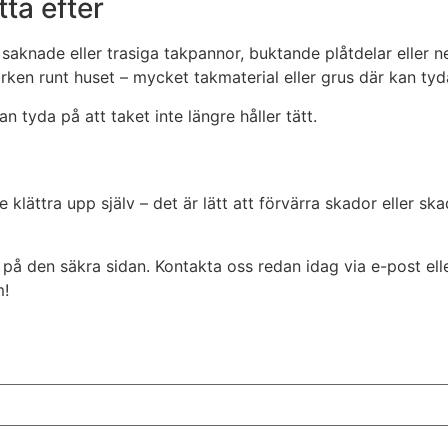
tta efter
 saknade eller trasiga takpannor, buktande plåtdelar eller n
ken runt huset – mycket takmaterial eller grus där kan tyda
n tyda på att taket inte längre håller tätt.
klättra upp själv – det är lätt att förvärra skador eller ska
 på den säkra sidan. Kontakta oss redan idag via e-post ell
m!