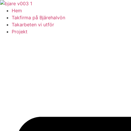
Skip
to
Hem
content
Takfirma på Bjärehalvön
Takarbeten vi utför
Projekt