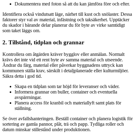
Dokumentera med foton så att du kan jämföra före och efter.
Identifiera också vindutsatt läge, närhet till kust och snölaster. Dessa
faktorer styr val av material, infästning och taksäkerhet. Upptäcker
du skador i bärande delar planerar du för byte av virke samtidigt
som taket läggs om.
2. Tillstånd, tidplan och grannar
Kontrollera om åtgärden kräver bygglov eller anmälan. Normalt
krävs det inte vid ett rent byte av samma material och utseende.
Ändrar du färg, material eller påverkar byggnadens uttryck kan
kommunen ställa krav, särskilt i detaljplanerade eller kulturmiljöer.
Säkra detta i god tid.
Skapa en tidplan som tar höjd för leveranser och väder.
Informera grannar om buller, container och eventuella
avspärrningar.
Planera access för kranbil och materiallyft samt plats för
ställning.
Se över avfallshanteringen. Beställ container och planera logistik för
sortering av gamla pannor, plåt, trä och papp. Tydliga roller och
datum minskar stillestånd under produktionen.