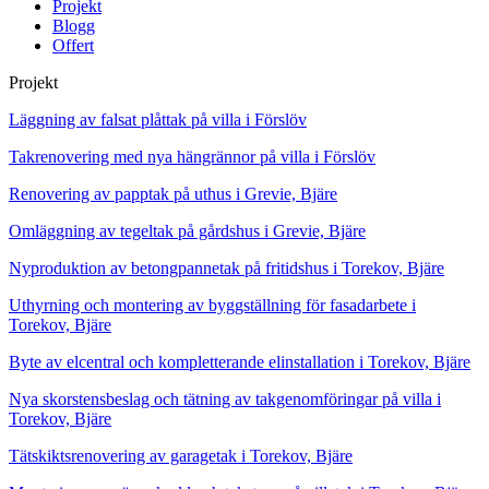
Projekt
Blogg
Offert
Projekt
Läggning av falsat plåttak på villa i Förslöv
Takrenovering med nya hängrännor på villa i Förslöv
Renovering av papptak på uthus i Grevie, Bjäre
Omläggning av tegeltak på gårdshus i Grevie, Bjäre
Nyproduktion av betongpannetak på fritidshus i Torekov, Bjäre
Uthyrning och montering av byggställning för fasadarbete i
Torekov, Bjäre
Byte av elcentral och kompletterande elinstallation i Torekov, Bjäre
Nya skorstensbeslag och tätning av takgenomföringar på villa i
Torekov, Bjäre
Tätskiktsrenovering av garagetak i Torekov, Bjäre