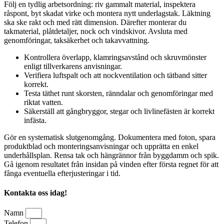
Följ en tydlig arbetsordning: riv gammalt material, inspektera
råspont, byt skadat virke och montera nytt underlagstak. Läktning
ska ske rakt och med rätt dimension. Därefter monterar du
takmaterial, plåtdetaljer, nock och vindskivor. Avsluta med
genomföringar, taksäkerhet och takavvattning.
Kontrollera överlapp, klamringsavstånd och skruvmönster
enligt tillverkarens anvisningar.
Verifiera luftspalt och att nockventilation och tätband sitter
korrekt.
Testa täthet runt skorsten, ränndalar och genomföringar med
riktat vatten.
Säkerställ att gångbryggor, stegar och livlinefästen är korrekt
infästa.
Gör en systematisk slutgenomgång. Dokumentera med foton, spara
produktblad och monteringsanvisningar och upprätta en enkel
underhållsplan. Rensa tak och hängrännor från byggdamm och spik.
Gå igenom resultatet från insidan på vinden efter första regnet för att
fånga eventuella efterjusteringar i tid.
Kontakta oss idag!
Namn
Telefon