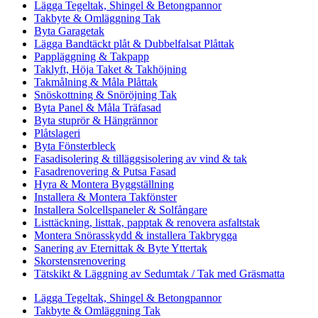
Lägga Tegeltak, Shingel & Betongpannor
Takbyte & Omläggning Tak
Byta Garagetak
Lägga Bandtäckt plåt & Dubbelfalsat Plåttak
Pappläggning & Takpapp
Taklyft, Höja Taket & Takhöjning
Takmålning & Måla Plåttak
Snöskottning & Snöröjning Tak
Byta Panel & Måla Träfasad
Byta stuprör & Hängrännor
Plåtslageri
Byta Fönsterbleck
Fasadisolering & tilläggsisolering av vind & tak
Fasadrenovering & Putsa Fasad
Hyra & Montera Byggställning
Installera & Montera Takfönster
Installera Solcellspaneler & Solfångare
Listtäckning, listtak, papptak & renovera asfaltstak
Montera Snörasskydd & installera Takbrygga
Sanering av Eternittak & Byte Yttertak
Skorstensrenovering
Tätskikt & Läggning av Sedumtak / Tak med Gräsmatta
Lägga Tegeltak, Shingel & Betongpannor
Takbyte & Omläggning Tak