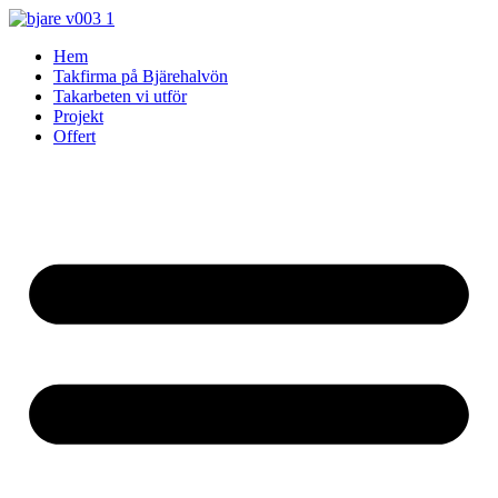
Skip
to
Hem
content
Takfirma på Bjärehalvön
Takarbeten vi utför
Projekt
Offert