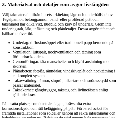
3. Materialval och detaljer som avgör livslängden
Välj takmaterial utifrån husets arkitektur, läge och underhållsbehov.
Tegelpannor, betongpannor, band- eller profilerad plåt och
takshingel har olika vikt, ljudbild och krav på underlag. Glöm inte
underlagstak, läkt, infästning och plåtdetaljer. Dessa avgör täthet och
hållbarhet över tid.
Underlag: diffusionsöppet eller traditionell papp beroende på
konstruktion.
Ventilation: luftspalt, nockventilation och tätning som
förhindrar kondens.
Genomföringar: täta manschetter och blyfri anslutning mot
skorsten.
Plåtarbeten: fotplåt, ränndalar, vindskiveplåt och nocktätning i
ett komplett system.
Takavvattning: rännor, stuprör, utkastare och snörasskydd som
passar materialet.
Taksäkerhet: gångbryggor, taksteg och livlinefästen enligt
gällande krav.
På utsatta platser, som kustnära lägen, krävs ofta extra
korrosionsskydd och rätt beläggning på plåt. Förbered också för
framtida installationer som solceller genom att säkra infästningar och
kabeldragning redan nu. Behöver du stöd genom hela processen kan