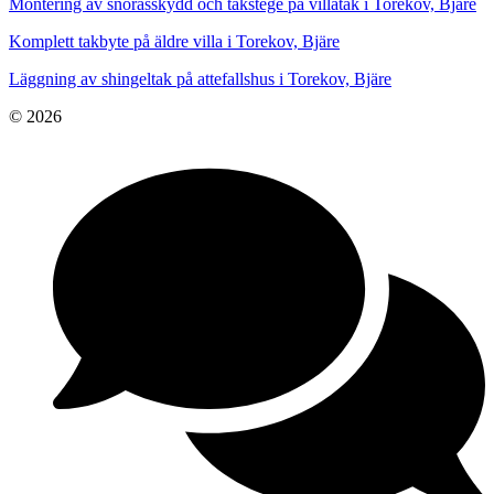
Montering av snörasskydd och takstege på villatak i Torekov, Bjäre
Komplett takbyte på äldre villa i Torekov, Bjäre
Läggning av shingeltak på attefallshus i Torekov, Bjäre
© 2026