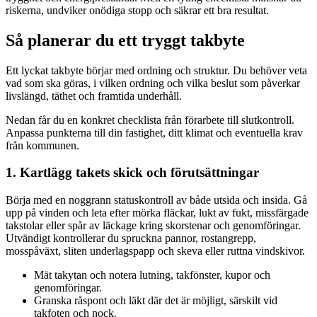
riskerna, undviker onödiga stopp och säkrar ett bra resultat.
Så planerar du ett tryggt takbyte
Ett lyckat takbyte börjar med ordning och struktur. Du behöver veta
vad som ska göras, i vilken ordning och vilka beslut som påverkar
livslängd, täthet och framtida underhåll.
Nedan får du en konkret checklista från förarbete till slutkontroll.
Anpassa punkterna till din fastighet, ditt klimat och eventuella krav
från kommunen.
1. Kartlägg takets skick och förutsättningar
Börja med en noggrann statuskontroll av både utsida och insida. Gå
upp på vinden och leta efter mörka fläckar, lukt av fukt, missfärgade
takstolar eller spår av läckage kring skorstenar och genomföringar.
Utvändigt kontrollerar du spruckna pannor, rostangrepp,
mosspåväxt, sliten underlagspapp och skeva eller ruttna vindskivor.
Mät takytan och notera lutning, takfönster, kupor och
genomföringar.
Granska råspont och läkt där det är möjligt, särskilt vid
takfoten och nock.