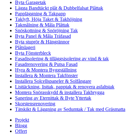
Byta Garagetak
Lägga Bandtäckt plåt & Dubbelfalsat Plåttak
Pappläggning & Takpapp
Taklyft, Höja Taket & Takhöjning
Takmålning & Måla Plåttak
Snöskottning & Snöröjning Tak
Byta Panel & Måla Träfasad
Byta stuprör & Hängrännor
Plåtslageri
Byta Fönsterbleck
Fasadisolering & tilläggsisolering av vind & tak
Fasadrenovering & Putsa Fasad
Hyra & Montera Byggställning
Installera & Montera Takfönster
Installera Solcellspaneler & Solfångare
Listtäckning, listtak, papptak & renovera asfaltstak
Montera Snörasskydd & installera Takbrygga
Sanering av Eternittak & Byte Yttertak
Skorstensrenovering
Tätskikt & Läggning av Sedumtak / Tak med Gräsmatta
Projekt
Blogg
Offert