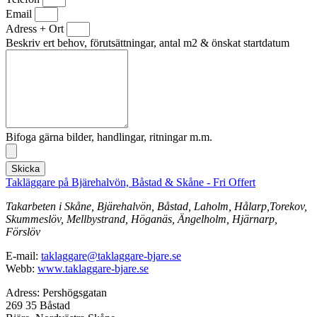
Email
Adress + Ort
Beskriv ert behov, förutsättningar, antal m2 & önskat startdatum
Bifoga gärna bilder, handlingar, ritningar m.m.
Skicka
Takläggare på Bjärehalvön, Båstad & Skåne - Fri Offert
Takarbeten i Skåne, Bjärehalvön, Båstad, Laholm, Hålarp,Torekov,
Skummeslöv, Mellbystrand, Höganäs, Ängelholm, Hjärnarp,
Förslöv
E-mail:
taklaggare@taklaggare-bjare.se
Webb:
www.taklaggare-bjare.se
Adress: Pershögsgatan
269 35 Båstad