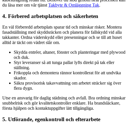
du läsa mer om vår tjänst
Takbyte & Omläggning Tak
.
4. Förbered arbetsplatsen och säkerheten
En väl förberedd arbetsplats sparar tid och minskar risker. Montera
fasadställning med skyddsräcken och planera för fallskydd vid alla
takkanter. Ordna väderskydd eller presenningar och se till att huset
alltid är täckt om vädret slår om.
Skydda entréer, altaner, fönster och planteringar med plywood
och duk.
Styr leveranser så att tunga pallar lyfts direkt på tak eller
ställning.
Frikoppla och demontera rännor kontrollerat för att undvika
skador.
Säkra provisorisk takavvattning om arbetet sträcker sig över
flera dygn.
Utse en ansvarig för daglig städning och avfall. Bra ordning minskar
snubbelrisk och gör kvalitetskontroller enklare. Ha brandsläckare,
första hjälpen och kontaktuppgifter lätt tillgängliga.
5. Utförande, egenkontroll och efterarbete